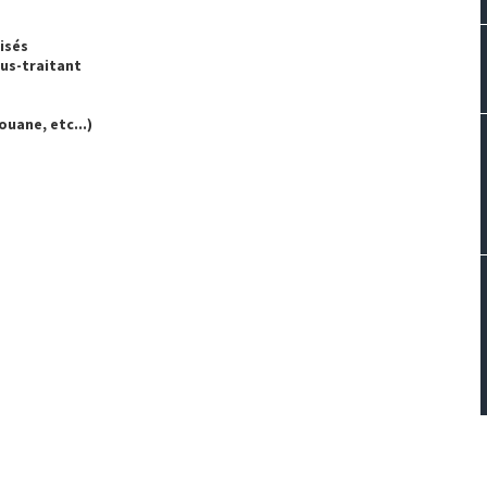
isés
ous-traitant
ouane, etc...)