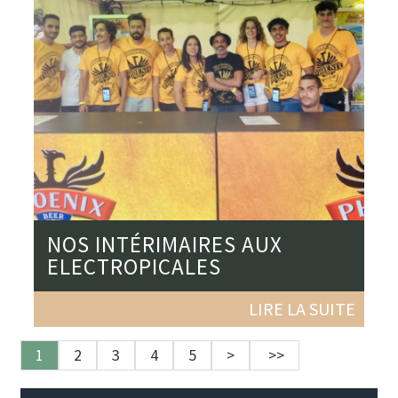
NOS INTÉRIMAIRES AUX
ELECTROPICALES
LIRE LA SUITE
1
2
3
4
5
>
>>