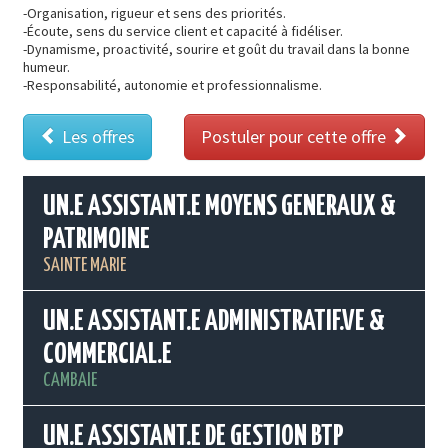
-Organisation, rigueur et sens des priorités.
-Écoute, sens du service client et capacité à fidéliser.
-Dynamisme, proactivité, sourire et goût du travail dans la bonne
humeur.
-Responsabilité, autonomie et professionnalisme.
Les offres
Postuler pour cette offre
UN.E ASSISTANT.E MOYENS GENERAUX &
PATRIMOINE
SAINTE MARIE
UN.E ASSISTANT.E ADMINISTRATIF.VE &
COMMERCIAL.E
CAMBAIE
UN.E ASSISTANT.E DE GESTION BTP