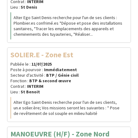
Contrat :
INTERIM
Lieu :
St Denis
Alter Ego Saint Denis recherche pour l'un de ses clients :
Plombier.es confrimé.es *Dépose et pose des installations
sanitaires, *Tracer les emplacements des appareils et
cheminements des tuyauteries, *Réaliser...
SOLIER.E - Zone Est
Publiée le :
11/07/2025
Poste à pourvoir :
Immédiatement
Secteur d'activité :
BTP / Génie civil
Fonction :
BTP & second œuvre
Contrat :
INTERIM
Lieu :
St Benoit
Alter Ego Saint-Denis recherche pour l'un de ses clients,
un.e solier.ère; Vos missions seront les suivantes : * Pose
de revêtement de sol souple en milieu habité
MANOEUVRE (H/F) - Zone Nord